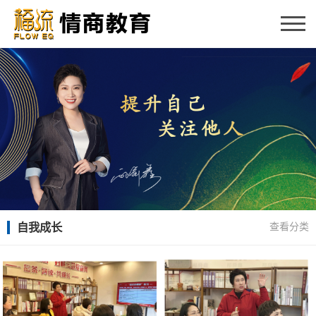
自我成长
查看分类