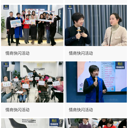
情商快闪活动
情商快闪活动
情商快闪活动
情商快闪活动